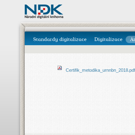
Standardy digitalizace
Digitalizace
A
Certifik_metodika_urnnbn_2018.pd