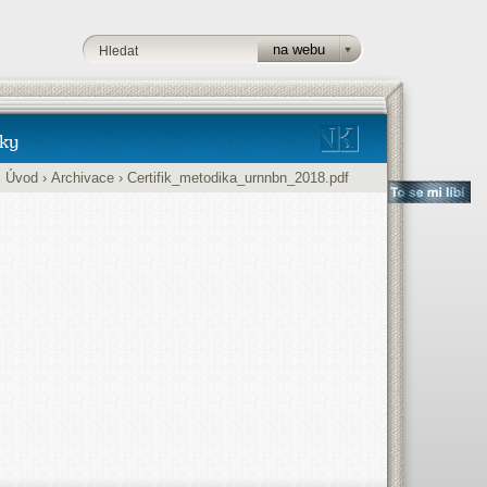
ky
:
Úvod
›
Archivace
›
Certifik_metodika_urnnbn_2018.pdf