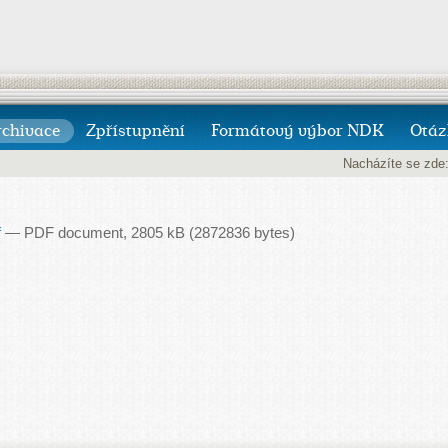
rchivace
Zpřístupnění
Formátový výbor NDK
Otáz
Nacházíte se zde
f
— PDF document, 2805 kB (2872836 bytes)