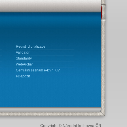
Registr digitalizace
Validátor
Standardy
WebArchiv
Centrální seznam e-knih KIV
eDepozit
Copyright © Národní knihovna ČR