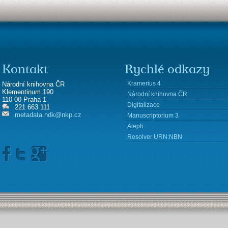
Kontakt
Rychlé odkazy
Kramerius 4
Národní knihovna ČR
Klementinum 190
Národní knihovna ČR
110 00 Praha 1
Digitalizace
221 663 111
metadata.ndk@nkp.cz
Manuscriptorium 3
Aleph
Resolver URN:NBN