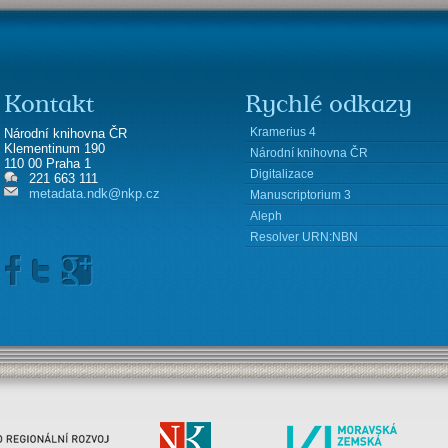
Kontakt
Rychlé odkazy
Kramerius 4
Národní knihovna ČR
Klementinum 190
Národní knihovna ČR
110 00 Praha 1
Digitalizace
221 663 111
metadata.ndk@nkp.cz
Manuscriptorium 3
Aleph
Resolver URN:NBN