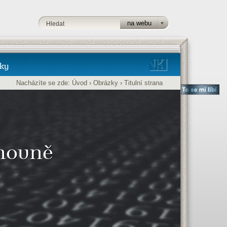
ky
Nacházíte se zde:
Úvod
›
Obrázky
›
Titulní strana
ihovně