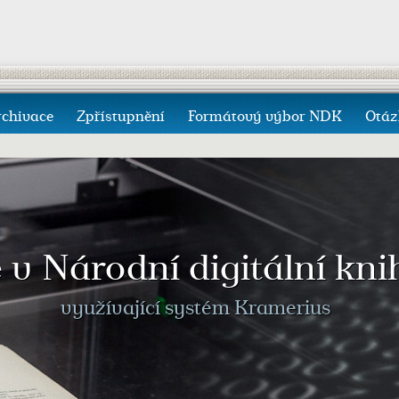
rchivace
Zpřístupnění
Formátový výbor NDK
Otáz
e v Národní digitální kn
využívající systém Kramerius