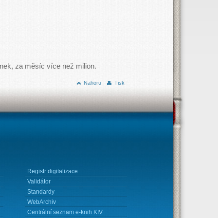
nek, za měsíc více než milion.
Nahoru
Tisk
Registr digitalizace
Validátor
Standardy
WebArchiv
Centrální seznam e-knih KIV