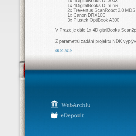
1x 4DigitalBooks DL3003
1x 4DigitalBooks Dl mini-i
2x Treventus ScanRobot 2.0 MDS
1x Canon DRX10C
3x Plustek OptiBook A300
V Praze je dále 1x 4DigitalBooks Scan2
Z parametrů zadání projektu NDK vyplývá
05.02.2019