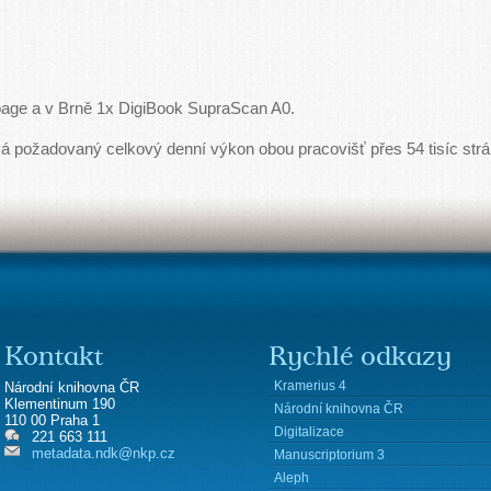
page a v Brně 1x DigiBook SupraScan A0.
 požadovaný celkový denní výkon obou pracovišť přes 54 tisíc strá
Kontakt
Rychlé odkazy
Kramerius 4
Národní knihovna ČR
Klementinum 190
Národní knihovna ČR
110 00 Praha 1
Digitalizace
221 663 111
metadata.ndk@nkp.cz
Manuscriptorium 3
Aleph