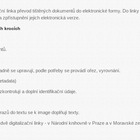
ační linka převod tištěných dokumentů do elektronické formy. Do link
a zpřístupnění jejich elektronická verze.
ch krocích
tů.
padně se upravují, podle potřeby se provádí ořez, vyrovnání.
etadata)
kontrolují a doplní identifikační údaje.
azů do textu se k image doplňují texty.
vě digitalizační linky - v Národní knihovně v Praze a v Moravské 