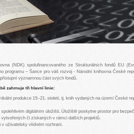
ihovna (NDK) spolufinancovaného ze Strukturálních fondů EU (Evr
ího programu – Šance pro váš rozvoj - Národní knihovna České re
 zpřístupní významnou část svých fondů.
ě zahrnuje tři hlavní linie:
ikální produkce 19.-21. století, tj. knih vydaných na území České re
polehlivém digitálním úložišti. Úložiště poskytne prostor pro bezpe
 vytvořených či získaných v rámci dalších projektů.
 v uživatelsky vlídném rozhraní.