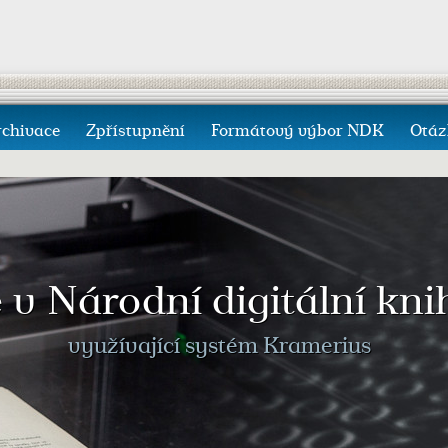
rchivace
Zpřístupnění
Formátový výbor NDK
Otáz
e v Národní digitální kn
využívající systém Kramerius