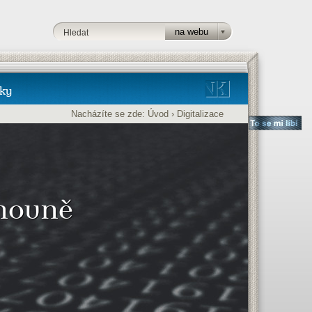
ky
Nacházíte se zde:
Úvod
›
Digitalizace
ihovně