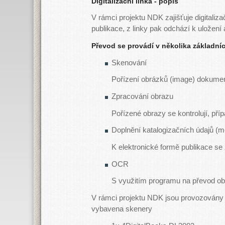
Digitalizační linka - popis
V rámci projektu NDK zajišťuje digitaliz
publikace, z linky pak odchází k uložení 
Převod se provádí v několika základní
Skenování
Pořízení obrázků (image) dokumen
Zpracování obrazu
Pořízené obrazy se kontrolují, pří
Doplnění katalogizačních údajů (m
K elektronické formě publikace se z
OCR
S využitím programu na převod obr
V rámci projektu NDK jsou provozovány d
vybavena skenery